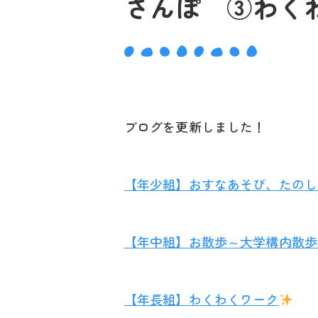
さんぽ ③わく
ブログを更新しました！
【年少組】おすなあそび、たのし
【年中組】お散歩～大学構内散歩
【年長組】わくわくワーク